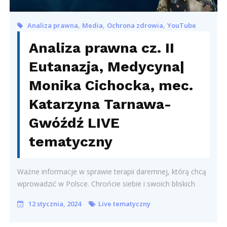
,
,
,
Analiza prawna
Media
Ochrona zdrowia
YouTube
Analiza prawna cz. II
Eutanazja, Medycyna|
Monika Cichocka, mec.
Katarzyna Tarnawa-
Gwóźdź LIVE
tematyczny
Ważne informacje w sprawie terapii daremnej, którą chcą
wprowadzić w Polsce. Chrońcie siebie i swoich bliskich
12 stycznia, 2024
Live tematyczny