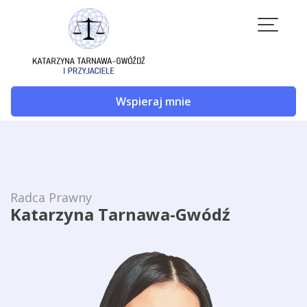
Skip
to
content
Wspieraj mnie
Radca Prawny
Katarzyna Tarnawa-Gwódź