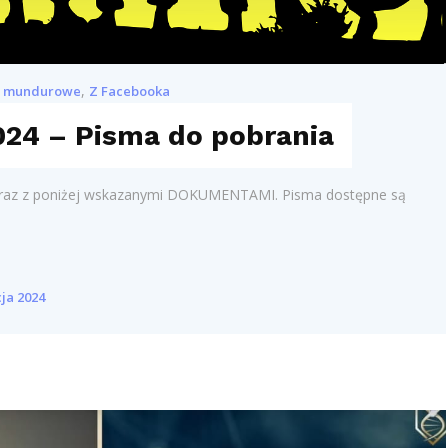
,
y mundurowe
Z Facebooka
024 – Pisma do pobrania
o oraz z poniżej wskazanymi DOKUMENTAMI. Pisma dostępne są
ja 2024