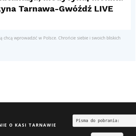
rzyna Tarnawa-Gwóźdź LIVE
 chcą wprowadzić w Polsce. Chrońcie siebie i swoich bliskich
Pisma do pobrania:
IE O KASI TARNAWIE