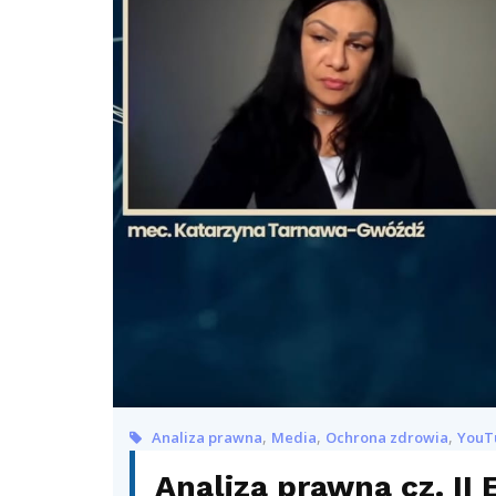
,
,
,
Analiza prawna
Media
Ochrona zdrowia
YouT
Analiza prawna cz. II