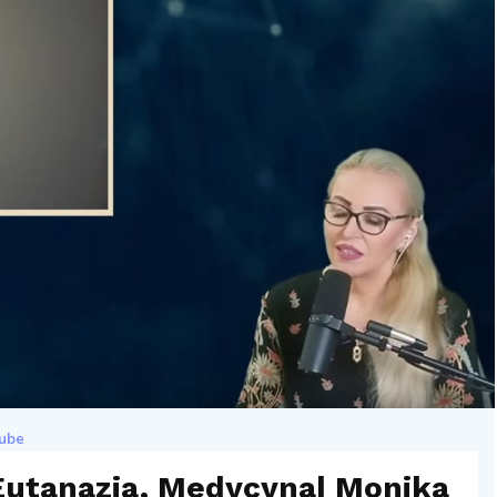
ube
 Eutanazja, Medycyna| Monika