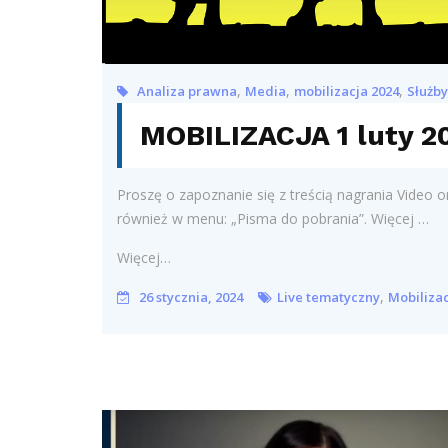
,
,
,
Analiza prawna
Media
mobilizacja 2024
Służb
MOBILIZACJA 1 luty 2
Proszę o zapoznanie się z treścią nagrania Vide
również w menu: „Pisma do pobrania”. Więcej …
Więcej…
,
26 stycznia, 2024
Live tematyczny
Mobilizac