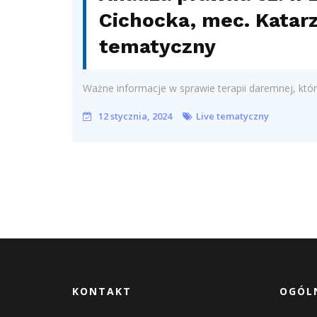
Cichocka, mec. Kata
tematyczny
Ważne informacje w sprawie terapii daremnej, którą
12 stycznia, 2024
Live tematyczny
KONTAKT
OGÓLN