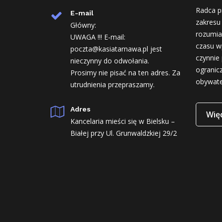
Radca p
E-mail
zakresu
Główny:
rozumia
UWAGA !!! E-mail:
czasu w
poczta@kasiatarnawa.pl jest
czynnie 
nieczynny do odwołania.
ogranic
Prosimy nie pisać na ten adres. Za
obywate
utrudnienia przepraszamy.
Adres
Więc
Kancelaria mieści się w Bielsku –
Białej przy Ul. Grunwaldzkiej 29/2