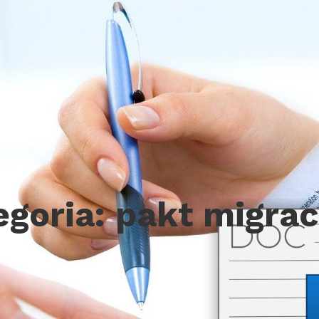
egoria:
pakt migrac