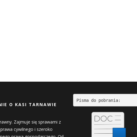
Pisma do pobrania:
IE O KASI TARNAWIE
rawny. Zajmuje się sprawami z
 prawa cywilnego i szeroko
nego prawa gospodarczego. Od