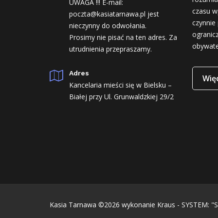
UWAGA !!! E-mail:
czasu w
poczta@kasiatarnawa.pl jest
czynnie 
nieczynny do odwołania.
ogranic
Prosimy nie pisać na ten adres. Za
obywate
utrudnienia przepraszamy.
Adres
Więc
Kancelaria mieści się w Bielsku –
Białej przy Ul. Grunwaldzkiej 29/2
Kasia Tarnawa ©2026
wykonanie Kraus - SYSTEM: "S