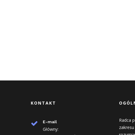
KONTAKT
OGÓLN
Radca p
E-mail
zakresu
Główny:
rozumia