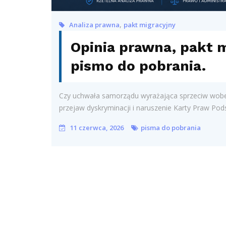
,
Analiza prawna
pakt migracyjny
Opinia prawna, pakt 
pismo do pobrania.
Czy uchwała samorządu wyrażająca sprzeciw wobec
przejaw dyskryminacji i naruszenie Karty Praw Pod
11 czerwca, 2026
pisma do pobrania