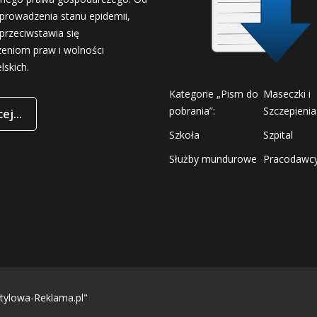
prowadzenia stanu epidemii,
przeciwstawia się
zeniom praw i wolności
lskich.
Kategorie „Pism do
Maseczki i
pobrania”:
Szczepienia
ej...
Szkoła
Szpital
Służby mundurowe
Pracodawc
tylowa-Reklama.pl"