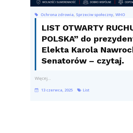
,
,
Ochrona zdrowia
Sprzeciw społeczny
WHO
LIST OTWARTY RUCH
POLSKA” do prezydent
Elekta Karola Nawroc
Senatorów – czytaj.
Więcej…
13 czerwca, 2025
List