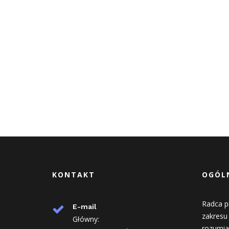
KONTAKT
OGÓLN
Radca p
E-mail
zakresu
Główny:
rozumia