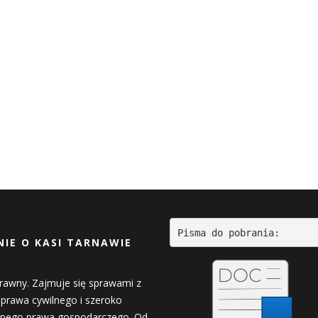
Pisma do pobrania:
IE O KASI TARNAWIE
rawny. Zajmuje się sprawami z
 prawa cywilnego i szeroko
nego prawa gospodarczego. Od