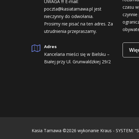
UWAGA !!! E-mail:
czasu w
poczta@kasiatarnawa.pl jest
czynnie 
nieczynny do odwołania.
ogranic
Prosimy nie pisać na ten adres. Za
obywate
utrudnienia przepraszamy.
Adres
Więc
Kancelaria mieści się w Bielsku –
Białej przy Ul. Grunwaldzkiej 29/2
Kasia Tarnawa ©2026
wykonanie Kraus - SYSTEM: "S