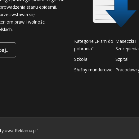
prowadzenia stanu epidemii,
przeciwstawia się
zeniom praw i wolności
lskich.
Kategorie „Pism do
Maseczki i
pobrania”:
Szczepienia
ej...
Szkoła
Szpital
Służby mundurowe
Pracodawc
tylowa-Reklama.pl"