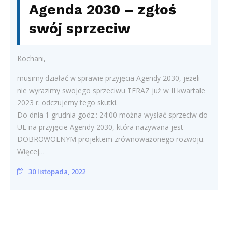
Agenda 2030 – zgłoś
swój sprzeciw
Kochani,
musimy działać w sprawie przyjęcia Agendy 2030, jeżeli
nie wyrazimy swojego sprzeciwu TERAZ już w II kwartale
2023 r. odczujemy tego skutki.
Do dnia 1 grudnia godz.: 24:00 można wysłać sprzeciw do
UE na przyjęcie Agendy 2030, która nazywana jest
DOBROWOLNYM projektem zrównoważonego rozwoju.
Więcej…
30 listopada, 2022