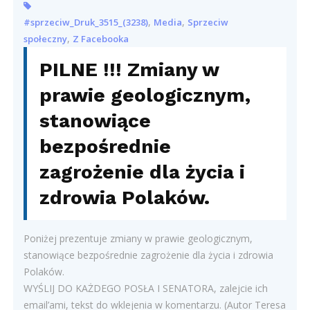
,
,
#sprzeciw_Druk_3515_(3238)
Media
Sprzeciw
,
społeczny
Z Facebooka
PILNE !!! Zmiany w
prawie geologicznym,
stanowiące
bezpośrednie
zagrożenie dla życia i
zdrowia Polaków.
Poniżej prezentuje zmiany w prawie geologicznym,
stanowiące bezpośrednie zagrożenie dla życia i zdrowia
Polaków.
WYŚLIJ DO KAŻDEGO POSŁA I SENATORA, zalejcie ich
email’ami, tekst do wklejenia w komentarzu. (Autor Teresa