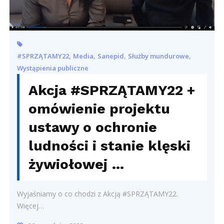
,
,
,
,
#SPRZĄTAMY22
Media
Sanepid
Służby mundurowe
Wystąpienia publiczne
Akcja #SPRZĄTAMY22 +
omówienie projektu
ustawy o ochronie
ludności i stanie klęski
żywiołowej …
Wyjaśniamy o co chodzi z Akcją #SPRZĄTAMY22.
Więcej…