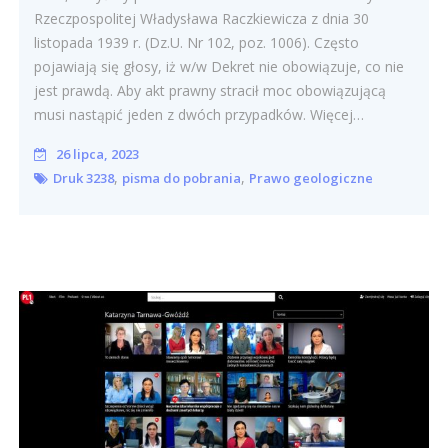
Rzeczpospolitej Władysława Raczkiewicza z dnia 30
listopada 1939 r. (Dz.U. Nr 102, poz. 1006). Często
pojawiają się głosy, iż w/w Dekret nie obowiązuje, co nie
jest prawdą. Aby akt prawny stracił moc obowiązującą
musi nastąpić jeden z dwóch przypadków. Więcej…
26 lipca, 2023
,
,
Druk 3238
pisma do pobrania
Prawo geologiczne