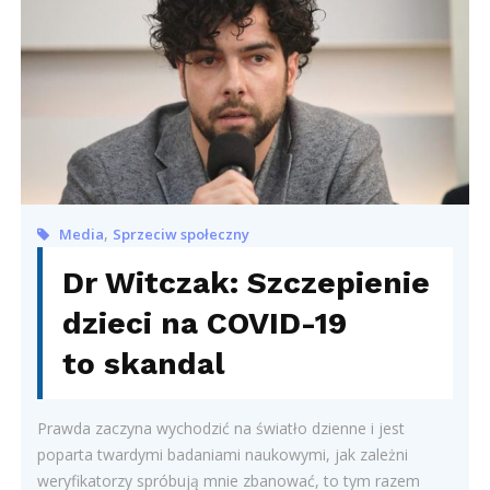
,
Media
Sprzeciw społeczny
Dr Witczak: Szczepienie
dzieci na COVID-19
to skandal
Prawda zaczyna wychodzić na światło dzienne i jest
poparta twardymi badaniami naukowymi, jak zależni
weryfikatorzy spróbują mnie zbanować, to tym razem