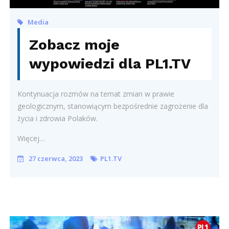
Media
Zobacz moje
wypowiedzi dla PL1.TV
Kontynuacja rozmów na temat zmian w prawie
geologicznym, stanowiącym bezpośrednie zagrożenie dla
życia i zdrowia Polaków.
Więcej…
27 czerwca, 2023
PL1.TV