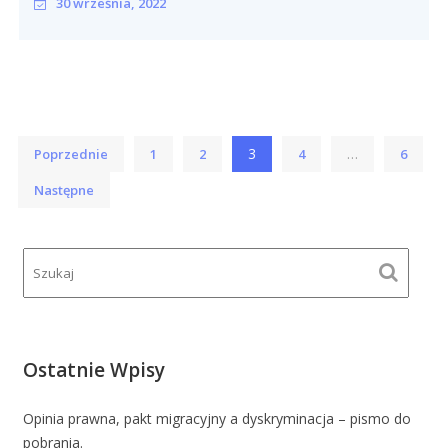
30 września, 2022
Stronicowanie
3
…
Poprzednie
1
2
4
6
wpisów
Następne
Ostatnie Wpisy
Opinia prawna, pakt migracyjny a dyskryminacja – pismo do
pobrania.