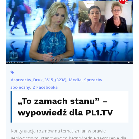
,
,
#sprzeciw_Druk_3515_(3238)
Media
Sprzeciw
,
społeczny
Z Facebooka
„To zamach stanu” –
wypowiedź dla PL1.TV
Kontynuacja rozmów na temat zmian w prawie
geologicznym, stanowiącym bezpośrednie zagrożenie dla