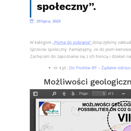
społeczny”.
29 lipca, 2023
W kategorii
„Pisma do pobrania”
dołączyliśmy zaktual
Sprzeciw społeczny. Pamiętajmy, że do pism kierow
Zachęcam do zapoznania się z ich treścią i działań na
nr 4 pt.:
Do Posłów RP – Żądanie odrzuce
Możliwości geologicz