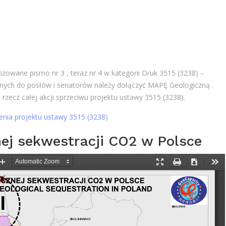
izowane pismo nr 3 , teraz nr 4 w kategorii Druk 3515 (3238) –
anych do posłów i senatorów należy dołączyć MAPĘ Geologiczną .
 rzecz całej akcji sprzeciwu projektu ustawy 3515 (3238).
nia projektu ustawy 3515 (3238
)
nej sekwestracji CO2 w Polsce