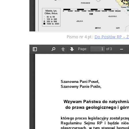
Pismo nr 4 pt.:
Do Posłów RP – Żą