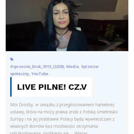
,
,
#sprzeciw_Druk_3515_(3238)
Media
Sprzeciw
,
społeczny
YouTube
LIVE PILNE! CZ.V
Moi Drodzy, w związku z przegłosowaniem haniebnej
ustawy, która na mocy prawa zrobi z Polskę śmietnisko
Europy i na jej podstawie Polacy będą wywłaszczani z
własnych domów bez możliwości otrzymania
odszkodowania, spotkamy się … Więcej…