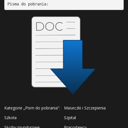
Pisma do pobrania:
Kategorie „Pism do pobrania”:
Maseczki i Szczepienia
Szkoła
Szpital
Służby mundurowe
Pracodawcy