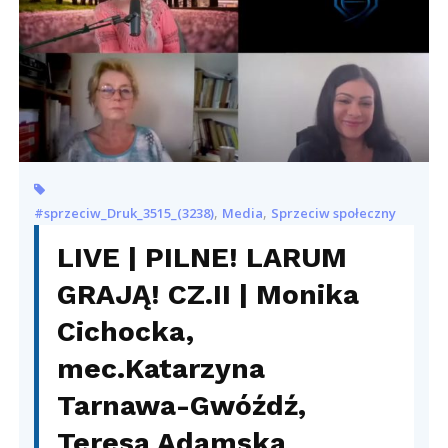
,
,
#sprzeciw_Druk_3515_(3238)
Media
Sprzeciw społeczny
LIVE | PILNE! LARUM
GRAJĄ! CZ.II | Monika
Cichocka,
mec.Katarzyna
Tarnawa-Gwóźdź,
Teresa Adamska