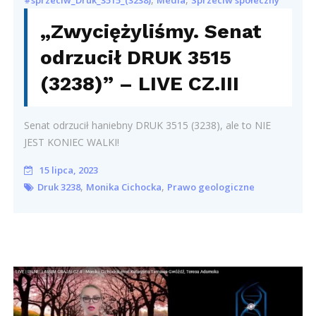
#sprzeciw_Druk_3515_(3238)
Media
Sprzeciw społeczny
„Zwyciężyliśmy. Senat
odrzucił DRUK 3515
(3238)” – LIVE CZ.III
Senat odrzucił haniebny DRUK 3515 (3238), ale to NIE
JEST KONIEC WALKI!
15 lipca, 2023
,
,
Druk 3238
Monika Cichocka
Prawo geologiczne