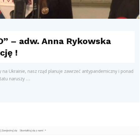
HO” – adw. Anna Rykowska
cję !
y na Ukrainie, nasz rząd planuje zawrzeć antypandemiczny i ponad
tatu naruszy ….