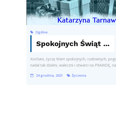
Ogólne
Spokojnych Świąt …
Kochani, życzę Wam spokojnych, cudownych, pogod
nadal tak dzielni, waleczni i otwarci na PRAWDĘ, n
24 grudnia, 2021
Życzenia