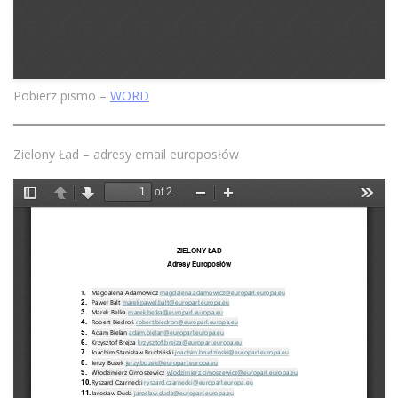
Pobierz pismo –
WORD
Zielony Ład – adresy email europosłów