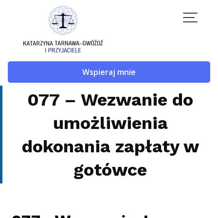
Skip
to
content
Wspieraj mnie
077 – Wezwanie do
umożliwienia
dokonania zapłaty w
gotówce