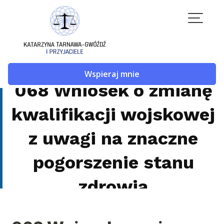
Skip
to
content
Wspieraj mnie
068 Wniosek o zmianę
kwalifikacji wojskowej
z uwagi na znaczne
pogorszenie stanu
zdrowia